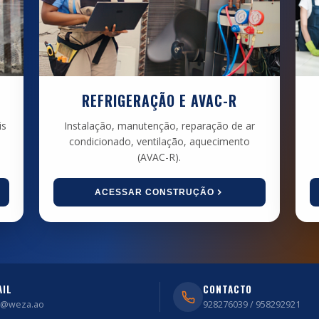
REFRIGERAÇÃO E AVAC-R
is
Instalação, manutenção, reparação de ar
condicionado, ventilação, aquecimento
(AVAC-R).
ACESSAR CONSTRUÇÃO
AIL
CONTACTO
o@weza.ao
928276039 / 958292921