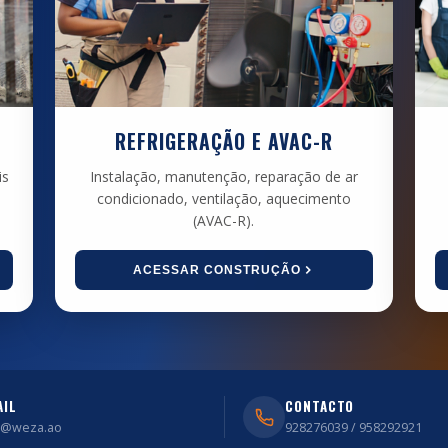
REFRIGERAÇÃO E AVAC-R
is
Instalação, manutenção, reparação de ar
condicionado, ventilação, aquecimento
(AVAC-R).
ACESSAR CONSTRUÇÃO
AIL
CONTACTO
o@weza.ao
928276039 / 958292921