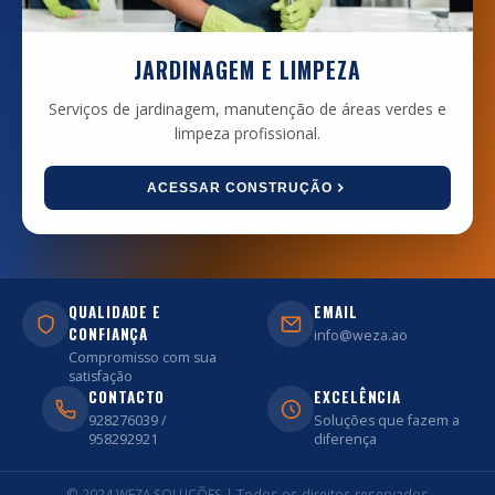
JARDINAGEM E LIMPEZA
Serviços de jardinagem, manutenção de áreas verdes e
limpeza profissional.
ACESSAR CONSTRUÇÃO
QUALIDADE E
EMAIL
CONFIANÇA
info@weza.ao
Compromisso com sua
satisfação
CONTACTO
EXCELÊNCIA
928276039 /
Soluções que fazem a
958292921
diferença
© 2024 WEZA SOLUÇÕES | Todos os direitos reservados