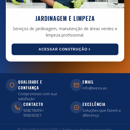
JARDINAGEM E LIMPEZA
Serviços de jardinagem, manutenção de áreas verdes e
limpeza profissional.
ACESSAR CONSTRUÇÃO
QUALIDADE E
EMAIL
CONFIANÇA
info@weza.ao
Compromisso com sua
satisfação
CONTACTO
EXCELÊNCIA
928276039 /
Soluções que fazem a
958292921
diferença
© 2024 WEZA SOLUÇÕES | Todos os direitos reservados