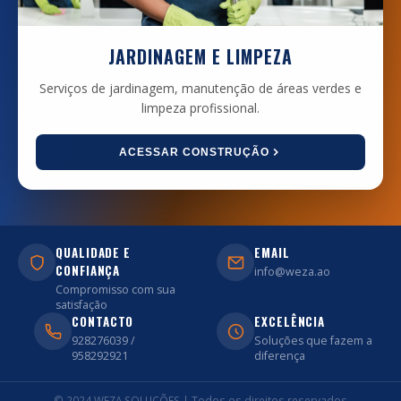
JARDINAGEM E LIMPEZA
Serviços de jardinagem, manutenção de áreas verdes e
limpeza profissional.
ACESSAR CONSTRUÇÃO
QUALIDADE E
EMAIL
CONFIANÇA
info@weza.ao
Compromisso com sua
satisfação
CONTACTO
EXCELÊNCIA
928276039 /
Soluções que fazem a
958292921
diferença
© 2024 WEZA SOLUÇÕES | Todos os direitos reservados