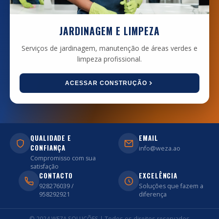
JARDINAGEM E LIMPEZA
Serviços de jardinagem, manutenção de áreas verdes e
limpeza profissional.
ACESSAR CONSTRUÇÃO
QUALIDADE E
EMAIL
CONFIANÇA
info@weza.ao
Compromisso com sua
satisfação
CONTACTO
EXCELÊNCIA
928276039 /
Soluções que fazem a
958292921
diferença
© 2024 WEZA SOLUÇÕES | Todos os direitos reservados