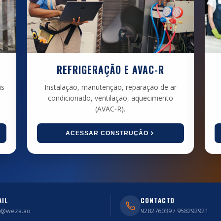
REFRIGERAÇÃO E AVAC-R
is
Instalação, manutenção, reparação de ar
condicionado, ventilação, aquecimento
(AVAC-R).
ACESSAR CONSTRUÇÃO
AIL
CONTACTO
o@weza.ao
928276039 / 958292921