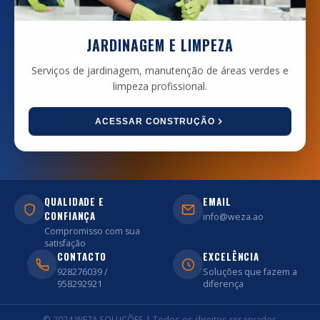
JARDINAGEM E LIMPEZA
Serviços de jardinagem, manutenção de áreas verdes e
limpeza profissional.
ACESSAR CONSTRUÇÃO
QUALIDADE E
EMAIL
CONFIANÇA
info@weza.ao
Compromisso com sua
satisfação
CONTACTO
EXCELÊNCIA
928276039 /
Soluções que fazem a
958292921
diferença
© 2024 WEZA SOLUÇÕES | Todos os direitos reservados