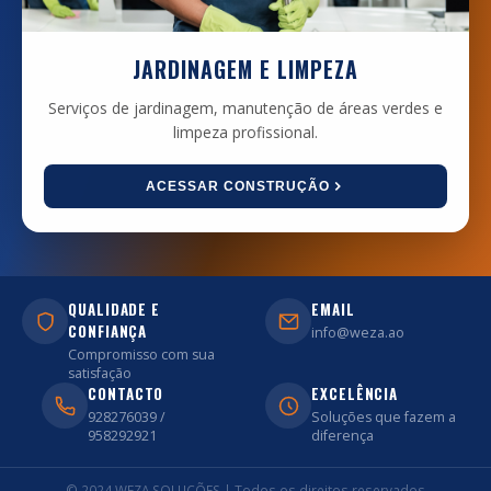
JARDINAGEM E LIMPEZA
Serviços de jardinagem, manutenção de áreas verdes e
limpeza profissional.
ACESSAR CONSTRUÇÃO
QUALIDADE E
EMAIL
CONFIANÇA
info@weza.ao
Compromisso com sua
satisfação
CONTACTO
EXCELÊNCIA
928276039 /
Soluções que fazem a
958292921
diferença
© 2024 WEZA SOLUÇÕES | Todos os direitos reservados