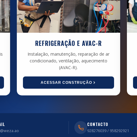
REFRIGERAÇÃO E AVAC-R
is
Instalação, manutenção, reparação de ar
condicionado, ventilação, aquecimento
(AVAC-R).
ACESSAR CONSTRUÇÃO
AIL
CONTACTO
o@weza.ao
928276039 / 958292921